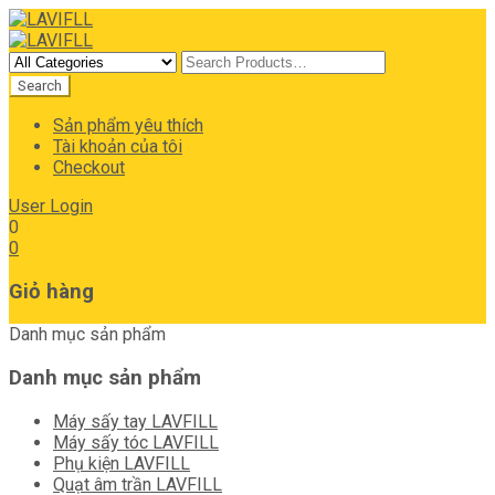
Sản phẩm yêu thích
Tài khoản của tôi
Checkout
User Login
0
0
Giỏ hàng
Danh mục sản phẩm
Danh mục sản phẩm
Máy sấy tay LAVFILL
Máy sấy tóc LAVFILL
Phụ kiện LAVFILL
Quạt âm trần LAVFILL