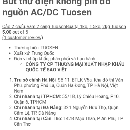
Bút thử điện không pin đo
nguồn AC/DC Tuosen
Cảo 2 chấu, vam 2 càng Tuosen
Búa tạ 1kg, 1.5kg, 2kg Tuosen
5.00
out of 5
(
1
customer review)
Thương hiệu: TUOSEN
Xuất xứ: Trung Quốc
Đơn vị nhập khẩu, phân phối và bảo hành:
CÔNG TY CP THƯƠNG MẠI XUẤT NHẬP KHẨU
QUỐC TẾ SAO VIỆT
Trụ sở chính Hà Nội
: Số 11, BTLK V5a, Khu đô thị Văn
Phú, phường Phú La, Quận Hà Đông, TP Hà Nội, Việt
Nam
Chi nhánh tại TPHCM:
55/1B, Lý Chiêu Hoàng, P10,
Quận 6, TPHCM
Chi nhánh tại Đà Nẵng:
321 Nguyễn Hữu Thọ, Quận
Cẩm Lệ, TP. Đà Nẵng
Chi nhánh tại Cần Thơ:
142B Mậu Thân, P. An Phú, TP
Cần Thơ