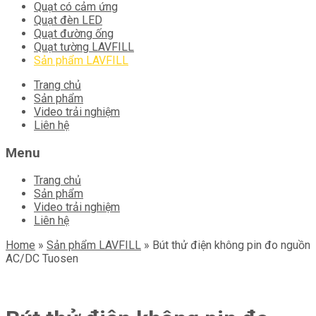
Quạt có cảm ứng
Quạt đèn LED
Quạt đường ống
Quạt tường LAVFILL
Sản phẩm LAVFILL
Skip
Trang chủ
to
Sản phẩm
content
Video trải nghiệm
Liên hệ
Menu
Trang chủ
Sản phẩm
Video trải nghiệm
Liên hệ
Home
»
Sản phẩm LAVFILL
»
Bút thử điện không pin đo nguồn
AC/DC Tuosen