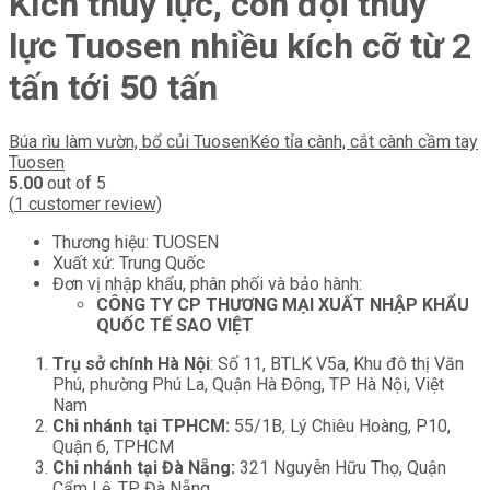
Kích thủy lực, con đội thủy
lực Tuosen nhiều kích cỡ từ 2
tấn tới 50 tấn
Búa rìu làm vườn, bổ củi Tuosen
Kéo tỉa cành, cắt cành cầm tay
Tuosen
5.00
out of 5
(
1
customer review)
Thương hiệu: TUOSEN
Xuất xứ: Trung Quốc
Đơn vị nhập khẩu, phân phối và bảo hành:
CÔNG TY CP THƯƠNG MẠI XUẤT NHẬP KHẨU
QUỐC TẾ SAO VIỆT
Trụ sở chính Hà Nội
: Số 11, BTLK V5a, Khu đô thị Văn
Phú, phường Phú La, Quận Hà Đông, TP Hà Nội, Việt
Nam
Chi nhánh tại TPHCM:
55/1B, Lý Chiêu Hoàng, P10,
Quận 6, TPHCM
Chi nhánh tại Đà Nẵng:
321 Nguyễn Hữu Thọ, Quận
Cẩm Lệ, TP. Đà Nẵng