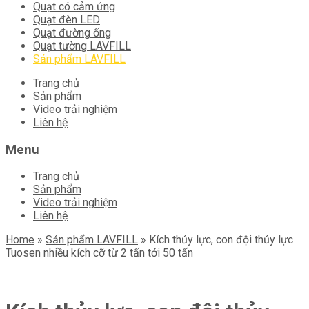
Quạt có cảm ứng
Quạt đèn LED
Quạt đường ống
Quạt tường LAVFILL
Sản phẩm LAVFILL
Skip
Trang chủ
to
Sản phẩm
content
Video trải nghiệm
Liên hệ
Menu
Trang chủ
Sản phẩm
Video trải nghiệm
Liên hệ
Home
»
Sản phẩm LAVFILL
»
Kích thủy lực, con đội thủy lực
Tuosen nhiều kích cỡ từ 2 tấn tới 50 tấn