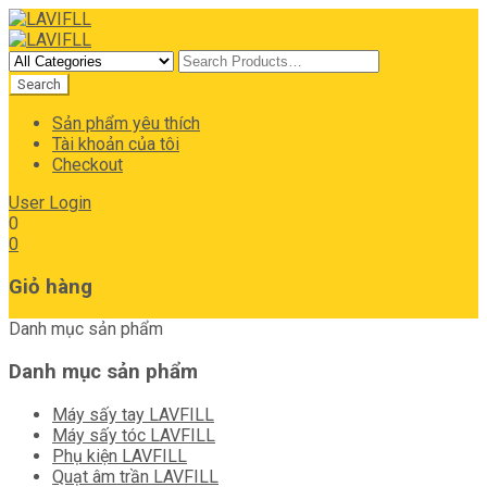
Sản phẩm yêu thích
Tài khoản của tôi
Checkout
User Login
0
0
Giỏ hàng
Danh mục sản phẩm
Danh mục sản phẩm
Máy sấy tay LAVFILL
Máy sấy tóc LAVFILL
Phụ kiện LAVFILL
Quạt âm trần LAVFILL