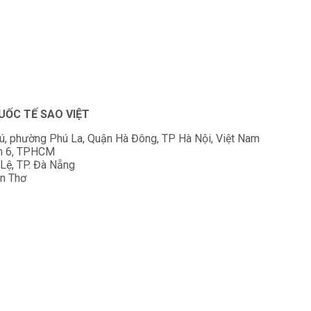
ỐC TẾ SAO VIỆT
hú, phường Phú La, Quận Hà Đông, TP Hà Nội, Việt Nam
ận 6, TPHCM
ệ, TP. Đà Nẵng
ần Thơ