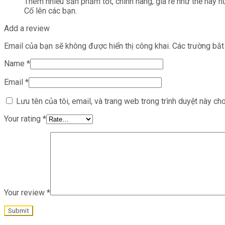
Thêm nhiều sản phẩm tốt, chính hãng, giá rẻ như thế này n
Cố lên các bạn.
Add a review
Email của bạn sẽ không được hiển thị công khai.
Các trường bắ
Name
*
Email
*
Lưu tên của tôi, email, và trang web trong trình duyệt này cho 
Your rating
*
Your review
*