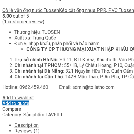
Cờ lê văn ống nước Tuosen
Kéo cắt ống nhựa PPR, PVC Tuosen
5.00
out of 5
(
1
customer review)
Thương hiệu: TUOSEN
Xuất xứ: Trung Quốc
Đơn vị nhập khẩu, phân phối và bảo hành:
CÔNG TY CP THƯƠNG MẠI XUẤT NHẬP KHẨU QU
Trụ sở chính Hà Nội
: Số 11, BTLK V5a, Khu đô thị Văn P
Chi nhánh tại TPHCM:
55/1B, Lý Chiêu Hoàng, P10, Qu
Chi nhánh tại Đà Nẵng:
321 Nguyễn Hữu Thọ, Quận Cẩm L
Chi nhánh tại Cần Thơ:
142B Mậu Thân, P. An Phú, TP C
Hotline: 0962.459.460 Email: admin@toilatho.com
Add to wishlist
Add to quote
Compare
Category:
Sản phẩm LAVFILL
Description
Reviews (1)