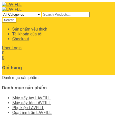
Sản phẩm yêu thích
Tài khoản của tôi
Checkout
User Login
0
0
Giỏ hàng
Danh mục sản phẩm
Danh mục sản phẩm
Máy sấy tay LAVFILL
Máy sấy tóc LAVFILL
Phụ kiện LAVFILL
Quạt âm trần LAVFILL