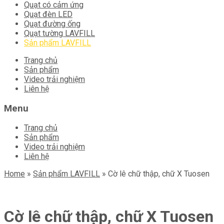
Quạt có cảm ứng
Quạt đèn LED
Quạt đường ống
Quạt tường LAVFILL
Sản phẩm LAVFILL
Skip
Trang chủ
to
Sản phẩm
content
Video trải nghiệm
Liên hệ
Menu
Trang chủ
Sản phẩm
Video trải nghiệm
Liên hệ
Home
»
Sản phẩm LAVFILL
»
Cờ lê chữ thập, chữ X Tuosen
Cờ lê chữ thập, chữ X Tuosen