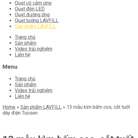
Quạt có cảm ứng
Quạt đèn LED
Quạt đường ống
Quạt tường LAVFILL
Sản phẩm LAVFILL
Skip
Trang chủ
to
Sản phẩm
content
Video trải nghiệm
Liên hệ
Menu
Trang chủ
Sản phẩm
Video trải nghiệm
Liên hệ
Home
»
Sản phẩm LAVFILL
»
13 mẫu kìm bấm cos, cắt tuốt
dây điện Tuosen