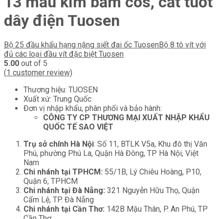
13 mẫu kìm bấm cos, cắt tuốt
dây điện Tuosen
Bộ 25 đầu khẩu hạng nặng siết đai ốc Tuosen
Bộ 8 tô vít với
đủ các loại đầu vít đặc biệt Tuosen
5.00
out of 5
(
1
customer review)
Thương hiệu: TUOSEN
Xuất xứ: Trung Quốc
Đơn vị nhập khẩu, phân phối và bảo hành:
CÔNG TY CP THƯƠNG MẠI XUẤT NHẬP KHẨU
QUỐC TẾ SAO VIỆT
Trụ sở chính Hà Nội
: Số 11, BTLK V5a, Khu đô thị Văn
Phú, phường Phú La, Quận Hà Đông, TP Hà Nội, Việt
Nam
Chi nhánh tại TPHCM:
55/1B, Lý Chiêu Hoàng, P10,
Quận 6, TPHCM
Chi nhánh tại Đà Nẵng:
321 Nguyễn Hữu Thọ, Quận
Cẩm Lệ, TP. Đà Nẵng
Chi nhánh tại Cần Thơ:
142B Mậu Thân, P. An Phú, TP
Cần Thơ