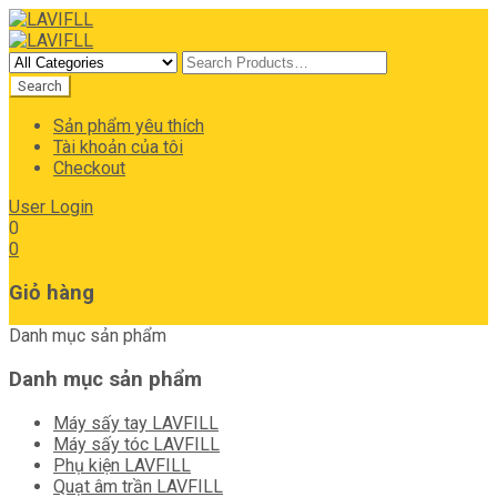
Sản phẩm yêu thích
Tài khoản của tôi
Checkout
User Login
0
0
Giỏ hàng
Danh mục sản phẩm
Danh mục sản phẩm
Máy sấy tay LAVFILL
Máy sấy tóc LAVFILL
Phụ kiện LAVFILL
Quạt âm trần LAVFILL